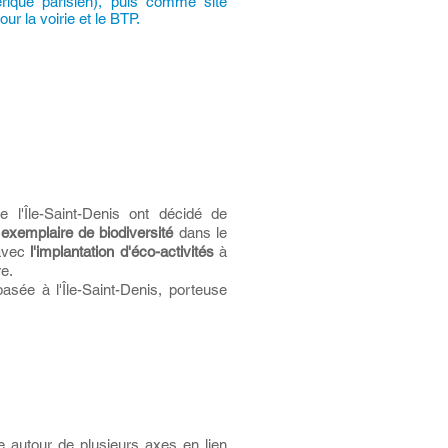
érique parisien), puis comme site
our la voirie et le BTP.
 l'Île-Saint-Denis ont décidé de
exemplaire de biodiversité
dans le
 avec
l'implantation d'éco-activités
à
re.
asée à l'Île-Saint-Denis, porteuse
ie autour de plusieurs axes en lien