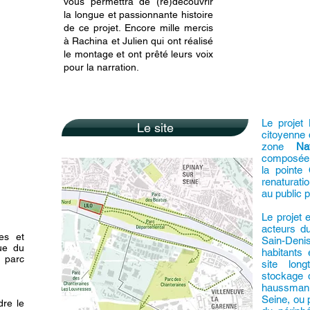
vous permettra de (re)découvrir
la longue et passionnante histoire
de ce projet. Encore mille mercis
à Rachina et Julien qui ont réalisé
le montage et ont prêté leurs voix
pour la narration.
Le projet 
Le site
citoyenne 
zone
Na
composée à
la pointe
renaturat
au public p
Le projet
acteurs du
les et
Sain-Deni
ue du
habitants 
parc
site lon
stockage d
haussmann
Seine, ou 
dre le