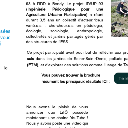
93 à l’IRD à Bondy. Le projet IPAUP 93
(
Ingénierie Pédologique pour une
Agriculture Urbaine Participative
) a réuni
durant 3,5 ans un collectif d’acteur.rice.s
varié.e.s : chercheur.e.s en pédologie,
isées
écologie, sociologie, anthropologie,
collectivités et jardins partagés gérés par
vous
des structures de l’ESS.
i
Ce projet participatif avait pour but de réfléchir aux 
sols
dans les jardins de Seine-Saint-Denis, pollués p
(ETM)
, et d'explorer des solutions comme l’usage de
Te
, le
Vous pouvez trouver la brochure
Tél
résumant les principaux résultats ICI :
Nous avons le plaisir de vous
annoncer que Lil'Ô possède
maintenant une chaîne YouTube !
Nous y avons posté une vidéo qui