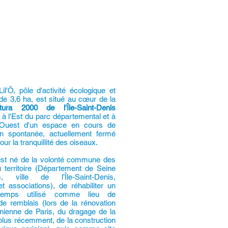
Lil'Ô, pôle d'activité écologique et
de 3,6 ha, est situé au cœur de la
tura 2000 de l'Île-Saint-Denis
 l'Est du parc départemental et à
 Ouest d'un espace en cours de
ion spontanée, actuellement fermé
our la tranquillité des oiseaux.
 est né de la volonté commune des
 territoire (Département de Seine
s, ville de l’Île-Saint-Denis,
et associations), de réhabiliter un
gtemps utilisé comme lieu de
e remblais (lors de la rénovation
ienne de Paris, du dragage de la
plus récemment, de la construction