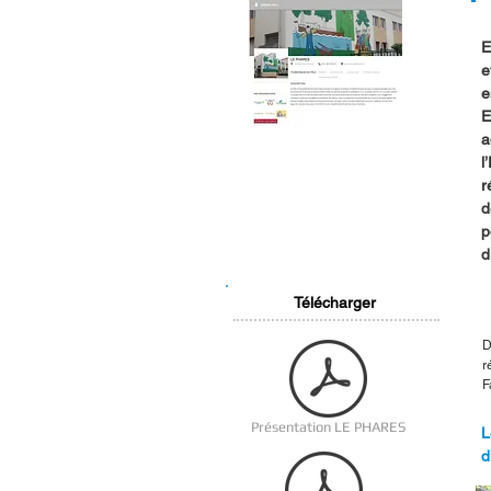
E
e
e
E
a
l
r
d
p
d
Télécharger
D
r
F
Présentation LE PHARES
L
d