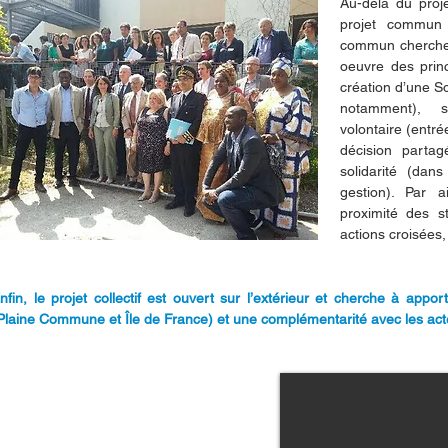
Au-delà du proje
projet commun e
commun cherche 
oeuvre des princ
création d’une So
notamment), s
volontaire (entré
décision parta
solidarité (dan
gestion). Par a
proximité des s
actions croisées,
nfin, le projet collectif est ouvert sur l’extérieur et cherche à appor
Plaine Commune et Île de France) et une complémentarité avec les acte