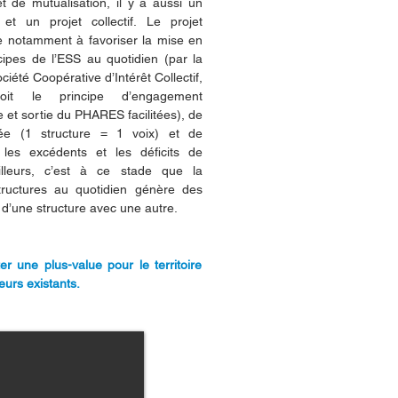
t de mutualisation, il y a aussi un
t un projet collectif. Le projet
notamment à favoriser la mise en
ipes de l’ESS au quotidien (par la
ciété Coopérative d’Intérêt Collectif,
oit le principe d’engagement
e et sortie du PHARES facilitées), de
gée (1 structure = 1 voix) et de
s les excédents et les déficits de
illeurs, c’est à ce stade que la
tructures au quotidien génère des
 d’une structure avec une autre.
ter une plus-value pour le territoire
urs existants.